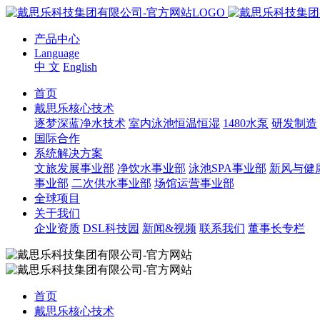
产品中心
Language
中 文
English
首页
戴思乐核心技术
逐梦深蓝净水技术
室内泳池恒温恒湿
1480水泵
研发制造
国际合作
系统解决方案
文旅发展事业部
净饮水事业部
泳池SPA事业部
新风与健
事业部
二次供水事业部
场馆运营事业部
全球项目
关于我们
企业资质
DSL科技园
新闻&视频
联系我们
董事长专栏
首页
戴思乐核心技术