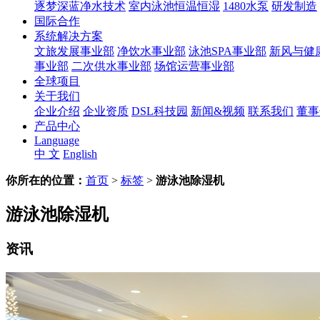
逐梦深蓝净水技术
室内泳池恒温恒湿
1480水泵
研发制造
国际合作
系统解决方案
文旅发展事业部
净饮水事业部
泳池SPA事业部
新风与健
事业部
二次供水事业部
场馆运营事业部
全球项目
关于我们
企业介绍
企业资质
DSL科技园
新闻&视频
联系我们
董事
产品中心
Language
中 文
English
你所在的位置：
首页
>
标签
>
游泳池除湿机
游泳池除湿机
资讯