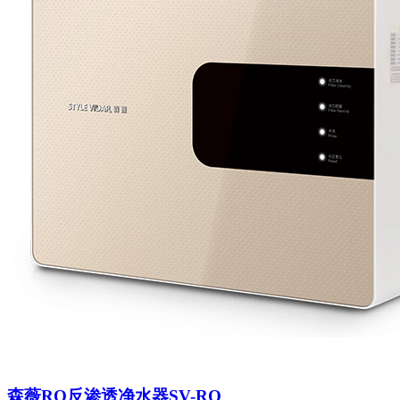
森薇RO反渗透净水器SV-RO