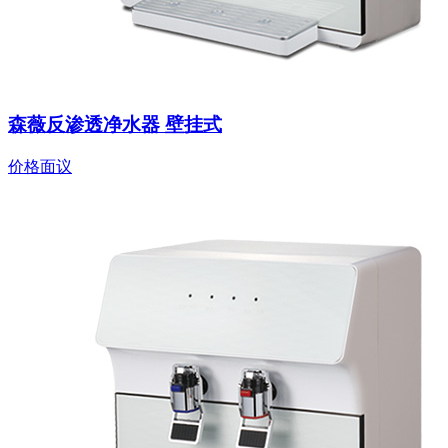
森薇反渗透净水器 壁挂式
价格面议