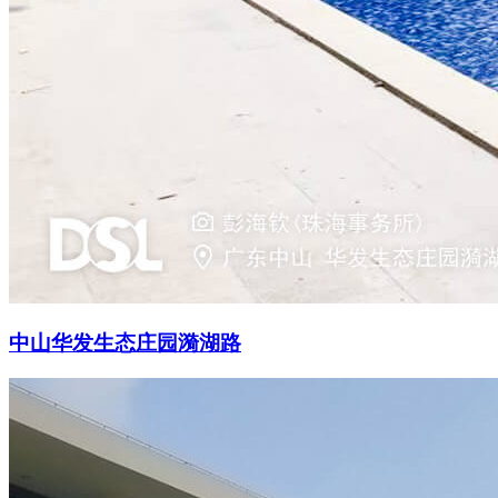
中山华发生态庄园漪湖路