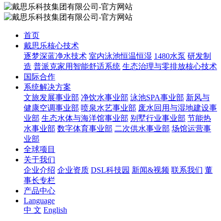
首页
戴思乐核心技术
逐梦深蓝净水技术
室内泳池恒温恒湿
1480水泵
研发制
造
普派克家用智能舒适系统
生态治理与零排放核心技术
国际合作
系统解决方案
文旅发展事业部
净饮水事业部
泳池SPA事业部
新风与
健康空调事业部
喷泉水艺事业部
废水回用与湿地建设事
业部
生态水体与海洋馆事业部
别墅行业事业部
节能热
水事业部
数字体育事业部
二次供水事业部
场馆运营事
业部
全球项目
关于我们
企业介绍
企业资质
DSL科技园
新闻&视频
联系我们
董
事长专栏
产品中心
Language
中 文
English