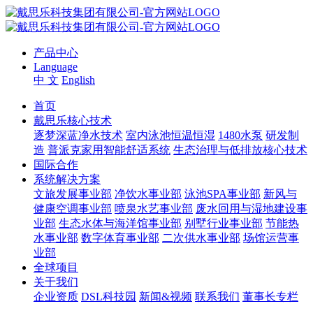
产品中心
Language
中 文
English
首页
戴思乐核心技术
逐梦深蓝净水技术
室内泳池恒温恒湿
1480水泵
研发制
造
普派克家用智能舒适系统
生态治理与低排放核心技术
国际合作
系统解决方案
文旅发展事业部
净饮水事业部
泳池SPA事业部
新风与
健康空调事业部
喷泉水艺事业部
废水回用与湿地建设事
业部
生态水体与海洋馆事业部
别墅行业事业部
节能热
水事业部
数字体育事业部
二次供水事业部
场馆运营事
业部
全球项目
关于我们
企业资质
DSL科技园
新闻&视频
联系我们
董事长专栏