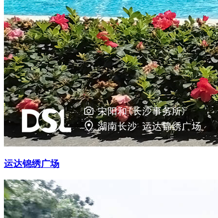
运达锦绣广场