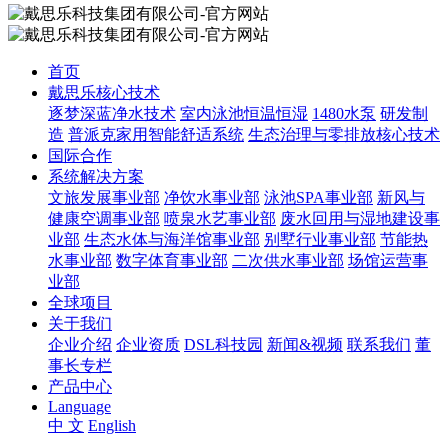
首页
戴思乐核心技术
逐梦深蓝净水技术
室内泳池恒温恒湿
1480水泵
研发制
造
普派克家用智能舒适系统
生态治理与零排放核心技术
国际合作
系统解决方案
文旅发展事业部
净饮水事业部
泳池SPA事业部
新风与
健康空调事业部
喷泉水艺事业部
废水回用与湿地建设事
业部
生态水体与海洋馆事业部
别墅行业事业部
节能热
水事业部
数字体育事业部
二次供水事业部
场馆运营事
业部
全球项目
关于我们
企业介绍
企业资质
DSL科技园
新闻&视频
联系我们
董
事长专栏
产品中心
Language
中 文
English