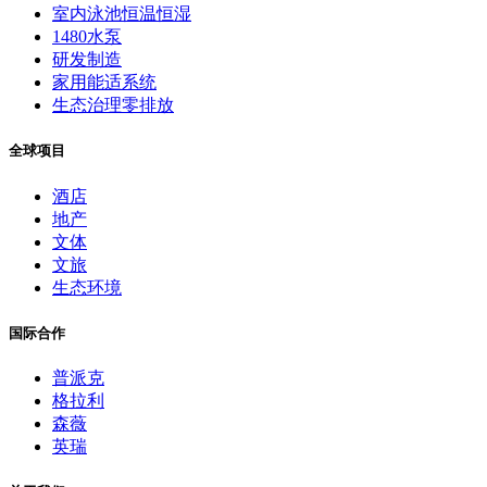
室内泳池恒温恒湿
1480水泵
研发制造
家用能适系统
生态治理零排放
全球项目
酒店
地产
文体
文旅
生态环境
国际合作
普派克
格拉利
森薇
英瑞