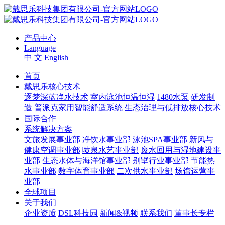
产品中心
Language
中 文
English
首页
戴思乐核心技术
逐梦深蓝净水技术
室内泳池恒温恒湿
1480水泵
研发制
造
普派克家用智能舒适系统
生态治理与低排放核心技术
国际合作
系统解决方案
文旅发展事业部
净饮水事业部
泳池SPA事业部
新风与
健康空调事业部
喷泉水艺事业部
废水回用与湿地建设事
业部
生态水体与海洋馆事业部
别墅行业事业部
节能热
水事业部
数字体育事业部
二次供水事业部
场馆运营事
业部
全球项目
关于我们
企业资质
DSL科技园
新闻&视频
联系我们
董事长专栏