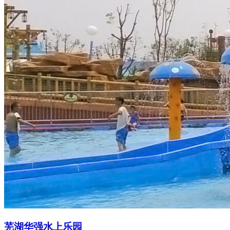
芜湖华强水上乐园