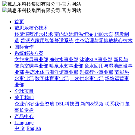
首页
戴思乐核心技术
逐梦深蓝净水技术
室内泳池恒温恒湿
1480水泵
研发制
造
普派克家用智能舒适系统
生态治理与零排放核心技术
国际合作
系统解决方案
文旅发展事业部
净饮水事业部
泳池SPA事业部
新风与
健康空调事业部
喷泉水艺事业部
废水回用与湿地建设事
业部
生态水体与海洋馆事业部
别墅行业事业部
节能热
水事业部
数字体育事业部
二次供水事业部
场馆运营事
业部
全球项目
关于我们
企业介绍
企业资质
DSL科技园
新闻&视频
联系我们
董
事长专栏
产品中心
Language
中 文
English