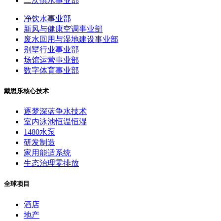
二次供水事业部
净饮水事业部
新风与健康空调事业部
废水回用与湿地建设事业部
别墅行业事业部
场馆运营事业部
数字体育事业部
戴思乐核心技术
逐梦深蓝争水技术
室内泳池恒温恒湿
1480水泵
研发制造
家用能适系统
生态治理零排放
全球项目
酒店
地产