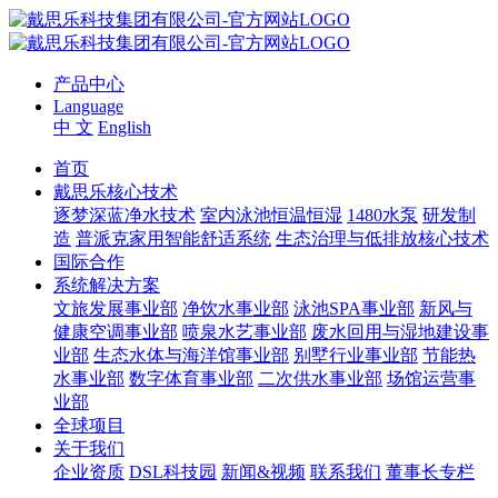
产品中心
Language
中 文
English
首页
戴思乐核心技术
逐梦深蓝净水技术
室内泳池恒温恒湿
1480水泵
研发制
造
普派克家用智能舒适系统
生态治理与低排放核心技术
国际合作
系统解决方案
文旅发展事业部
净饮水事业部
泳池SPA事业部
新风与
健康空调事业部
喷泉水艺事业部
废水回用与湿地建设事
业部
生态水体与海洋馆事业部
别墅行业事业部
节能热
水事业部
数字体育事业部
二次供水事业部
场馆运营事
业部
全球项目
关于我们
企业资质
DSL科技园
新闻&视频
联系我们
董事长专栏