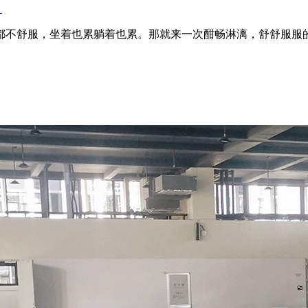
！
都不舒服，坐着也累躺着也累。那就来一次酣畅淋漓，舒舒服服的