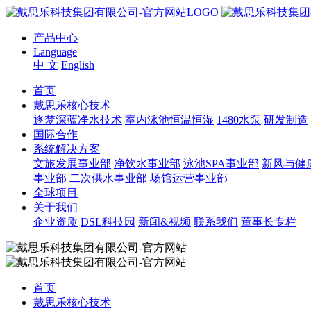
产品中心
Language
中 文
English
首页
戴思乐核心技术
逐梦深蓝净水技术
室内泳池恒温恒湿
1480水泵
研发制造
国际合作
系统解决方案
文旅发展事业部
净饮水事业部
泳池SPA事业部
新风与健
事业部
二次供水事业部
场馆运营事业部
全球项目
关于我们
企业资质
DSL科技园
新闻&视频
联系我们
董事长专栏
首页
戴思乐核心技术