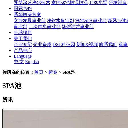
逐梦深蓝净水技术
室内泳池恒温恒湿
1480水泵
研发制造
国际合作
系统解决方案
文旅发展事业部
净饮水事业部
泳池SPA事业部
新风与健
事业部
二次供水事业部
场馆运营事业部
全球项目
关于我们
企业介绍
企业资质
DSL科技园
新闻&视频
联系我们
董事
产品中心
Language
中 文
English
你所在的位置：
首页
>
标签
>
SPA池
SPA池
资讯