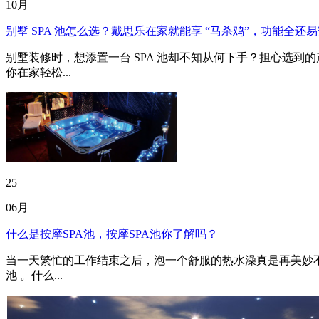
10月
别墅 SPA 池怎么选？戴思乐在家就能享 “马杀鸡”，功能全还易
别墅装修时，想添置一台 SPA 池却不知从何下手？担心选到
你在家轻松...
25
06月
什么是按摩SPA池，按摩SPA池你了解吗？
当一天繁忙的工作结束之后，泡一个舒服的热水澡真是再美妙不
池 。什么...