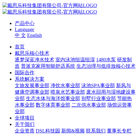
产品中心
Language
中 文
English
首页
戴思乐核心技术
逐梦深蓝净水技术
室内泳池恒温恒湿
1480水泵
研发制
造
普派克家用智能舒适系统
生态治理与低排放核心技术
国际合作
系统解决方案
文旅发展事业部
净饮水事业部
泳池SPA事业部
新风与
健康空调事业部
喷泉水艺事业部
废水回用与湿地建设事
业部
生态水体与海洋馆事业部
别墅行业事业部
节能热
水事业部
数字体育事业部
二次供水事业部
场馆运营事
业部
全球项目
关于我们
企业资质
DSL科技园
新闻&视频
联系我们
董事长专栏