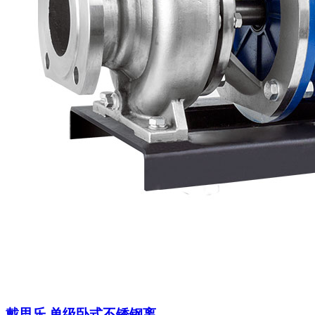
戴思乐 单级卧式不锈钢离