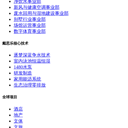
净饮水事业部
新风与健康空调事业部
废水回用与湿地建设事业部
别墅行业事业部
场馆运营事业部
数字体育事业部
戴思乐核心技术
逐梦深蓝争水技术
室内泳池恒温恒湿
1480水泵
研发制造
家用能适系统
生态治理零排放
全球项目
酒店
地产
文体
文旅