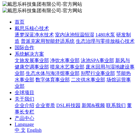
首页
戴思乐核心技术
逐梦深蓝净水技术
室内泳池恒温恒湿
1480水泵
研发制
造
普派克家用智能舒适系统
生态治理与零排放核心技术
国际合作
系统解决方案
文旅发展事业部
净饮水事业部
泳池SPA事业部
新风与
健康空调事业部
喷泉水艺事业部
废水回用与湿地建设事
业部
生态水体与海洋馆事业部
别墅行业事业部
节能热
水事业部
数字体育事业部
二次供水事业部
场馆运营事
业部
全球项目
关于我们
企业介绍
企业资质
DSL科技园
新闻&视频
联系我们
董
事长专栏
产品中心
Language
中 文
English