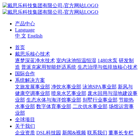
产品中心
Language
中 文
English
首页
戴思乐核心技术
逐梦深蓝净水技术
室内泳池恒温恒湿
1480水泵
研发制
造
普派克家用智能舒适系统
生态治理与低排放核心技术
国际合作
系统解决方案
文旅发展事业部
净饮水事业部
泳池SPA事业部
新风与
健康空调事业部
喷泉水艺事业部
废水回用与湿地建设事
业部
生态水体与海洋馆事业部
别墅行业事业部
节能热
水事业部
数字体育事业部
二次供水事业部
场馆运营事
业部
全球项目
关于我们
企业资质
DSL科技园
新闻&视频
联系我们
董事长专栏