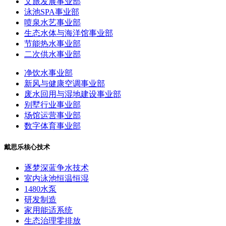
文旅发展事业部
泳池SPA事业部
喷泉水艺事业部
生态水体与海洋馆事业部
节能热水事业部
二次供水事业部
净饮水事业部
新风与健康空调事业部
废水回用与湿地建设事业部
别墅行业事业部
场馆运营事业部
数字体育事业部
戴思乐核心技术
逐梦深蓝争水技术
室内泳池恒温恒湿
1480水泵
研发制造
家用能适系统
生态治理零排放