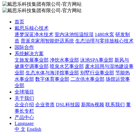
首页
戴思乐核心技术
逐梦深蓝净水技术
室内泳池恒温恒湿
1480水泵
研发制
造
普派克家用智能舒适系统
生态治理与零排放核心技术
国际合作
系统解决方案
文旅发展事业部
净饮水事业部
泳池SPA事业部
新风与
健康空调事业部
喷泉水艺事业部
废水回用与湿地建设事
业部
生态水体与海洋馆事业部
别墅行业事业部
节能热
水事业部
数字体育事业部
二次供水事业部
场馆运营事
业部
全球项目
关于我们
企业介绍
企业资质
DSL科技园
新闻&视频
联系我们
董
事长专栏
产品中心
Language
中 文
English