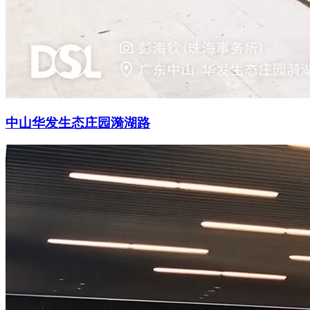
中山华发生态庄园漪湖路