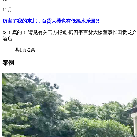
11月
厉害了我的东北，百货大楼也有低氯水乐园?!
对！真的！ 请见有关官方报道 据四平百货大楼董事长田贵龙介
酒店...
共1页/2条
案例