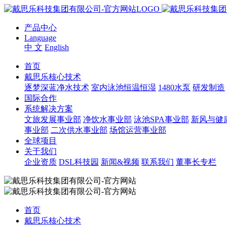
产品中心
Language
中 文
English
首页
戴思乐核心技术
逐梦深蓝净水技术
室内泳池恒温恒湿
1480水泵
研发制造
国际合作
系统解决方案
文旅发展事业部
净饮水事业部
泳池SPA事业部
新风与健
事业部
二次供水事业部
场馆运营事业部
全球项目
关于我们
企业资质
DSL科技园
新闻&视频
联系我们
董事长专栏
首页
戴思乐核心技术