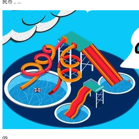
民币，...
09