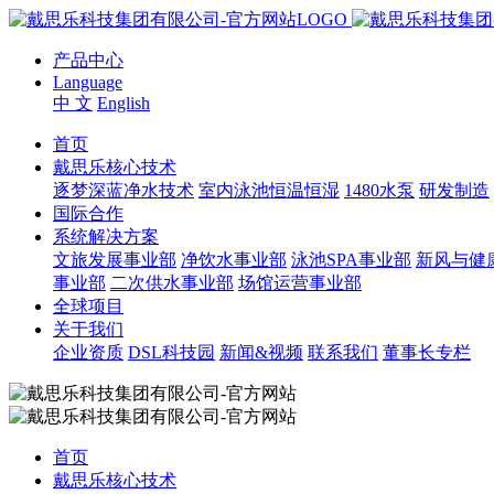
产品中心
Language
中 文
English
首页
戴思乐核心技术
逐梦深蓝净水技术
室内泳池恒温恒湿
1480水泵
研发制造
国际合作
系统解决方案
文旅发展事业部
净饮水事业部
泳池SPA事业部
新风与健
事业部
二次供水事业部
场馆运营事业部
全球项目
关于我们
企业资质
DSL科技园
新闻&视频
联系我们
董事长专栏
首页
戴思乐核心技术