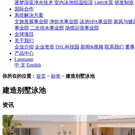
逐梦深蓝净水技术
室内泳池恒温恒湿
1480水泵
研发制造
国际合作
系统解决方案
文旅发展事业部
净饮水事业部
泳池SPA事业部
新风与健
事业部
二次供水事业部
场馆运营事业部
全球项目
关于我们
企业介绍
企业资质
DSL科技园
新闻&视频
联系我们
董事
产品中心
Language
中 文
English
你所在的位置：
首页
>
标签
>
建造别墅泳池
建造别墅泳池
资讯