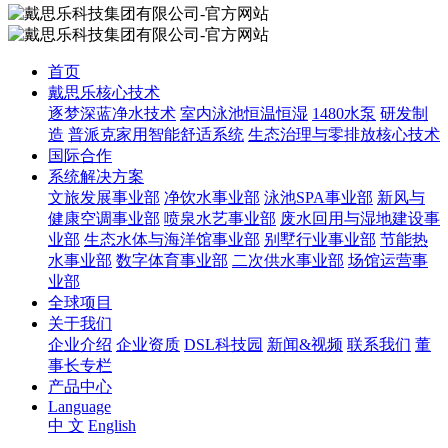
首页
戴思乐核心技术
逐梦深蓝净水技术
室内泳池恒温恒湿
1480水泵
研发制
造
普派克家用智能舒适系统
生态治理与零排放核心技术
国际合作
系统解决方案
文旅发展事业部
净饮水事业部
泳池SPA事业部
新风与
健康空调事业部
喷泉水艺事业部
废水回用与湿地建设事
业部
生态水体与海洋馆事业部
别墅行业事业部
节能热
水事业部
数字体育事业部
二次供水事业部
场馆运营事
业部
全球项目
关于我们
企业介绍
企业资质
DSL科技园
新闻&视频
联系我们
董
事长专栏
产品中心
Language
中 文
English