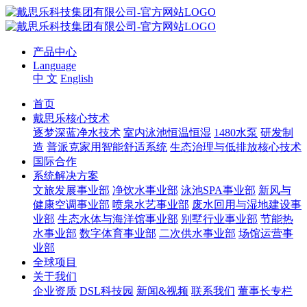
产品中心
Language
中 文
English
首页
戴思乐核心技术
逐梦深蓝净水技术
室内泳池恒温恒湿
1480水泵
研发制
造
普派克家用智能舒适系统
生态治理与低排放核心技术
国际合作
系统解决方案
文旅发展事业部
净饮水事业部
泳池SPA事业部
新风与
健康空调事业部
喷泉水艺事业部
废水回用与湿地建设事
业部
生态水体与海洋馆事业部
别墅行业事业部
节能热
水事业部
数字体育事业部
二次供水事业部
场馆运营事
业部
全球项目
关于我们
企业资质
DSL科技园
新闻&视频
联系我们
董事长专栏