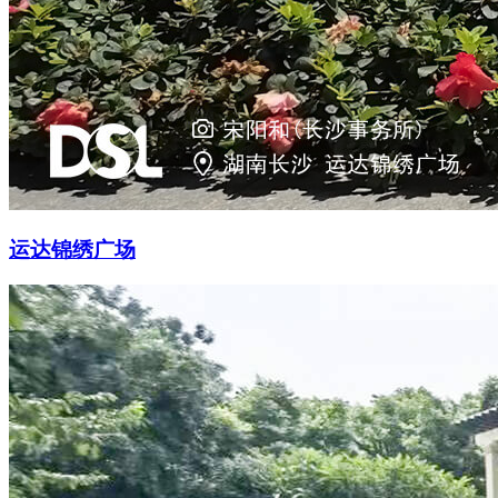
运达锦绣广场