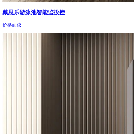
戴思乐游泳池智能监投控
价格面议