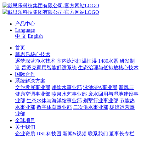
产品中心
Language
中 文
English
首页
戴思乐核心技术
逐梦深蓝净水技术
室内泳池恒温恒湿
1480水泵
研发制
造
普派克家用智能舒适系统
生态治理与低排放核心技术
国际合作
系统解决方案
文旅发展事业部
净饮水事业部
泳池SPA事业部
新风与
健康空调事业部
喷泉水艺事业部
废水回用与湿地建设事
业部
生态水体与海洋馆事业部
别墅行业事业部
节能热
水事业部
数字体育事业部
二次供水事业部
场馆运营事
业部
全球项目
关于我们
企业资质
DSL科技园
新闻&视频
联系我们
董事长专栏