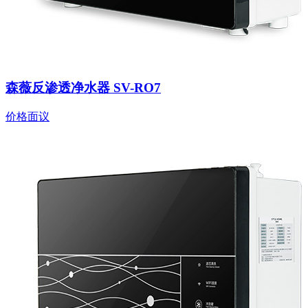
森薇反渗透净水器 SV-RO7
价格面议