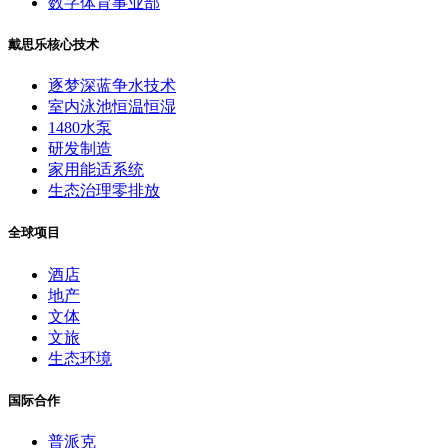
数字体育事业部
戴思乐核心技术
逐梦深蓝争水技术
室内泳池恒温恒湿
1480水泵
研发制造
家用能适系统
生态治理零排放
全球项目
酒店
地产
文体
文旅
生态环境
国际合作
普派克