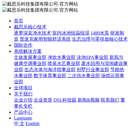
首页
戴思乐核心技术
逐梦深蓝净水技术
室内泳池恒温恒湿
1480水泵
研发制
造
普派克家用智能舒适系统
生态治理与零排放核心技术
国际合作
系统解决方案
文旅发展事业部
净饮水事业部
泳池SPA事业部
新风与
健康空调事业部
喷泉水艺事业部
废水回用与湿地建设事
业部
生态水体与海洋馆事业部
别墅行业事业部
节能热
水事业部
数字体育事业部
二次供水事业部
场馆运营事
业部
全球项目
关于我们
企业介绍
企业资质
DSL科技园
新闻&视频
联系我们
董
事长专栏
产品中心
Language
中 文
English