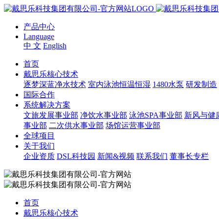
产品中心
Language
中 文
English
首页
戴思乐核心技术
逐梦深蓝净水技术
室内泳池恒温恒湿
1480水泵
研发制造
国际合作
系统解决方案
文旅发展事业部
净饮水事业部
泳池SPA事业部
新风与健
事业部
二次供水事业部
场馆运营事业部
全球项目
关于我们
企业资质
DSL科技园
新闻&视频
联系我们
董事长专栏
首页
戴思乐核心技术