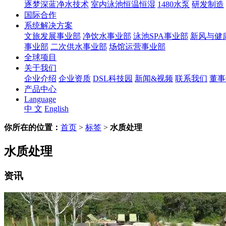
逐梦深蓝净水技术
室内泳池恒温恒湿
1480水泵
研发制造
国际合作
系统解决方案
文旅发展事业部
净饮水事业部
泳池SPA事业部
新风与健
事业部
二次供水事业部
场馆运营事业部
全球项目
关于我们
企业介绍
企业资质
DSL科技园
新闻&视频
联系我们
董事
产品中心
Language
中 文
English
你所在的位置：
首页
>
标签
>
水质处理
水质处理
资讯