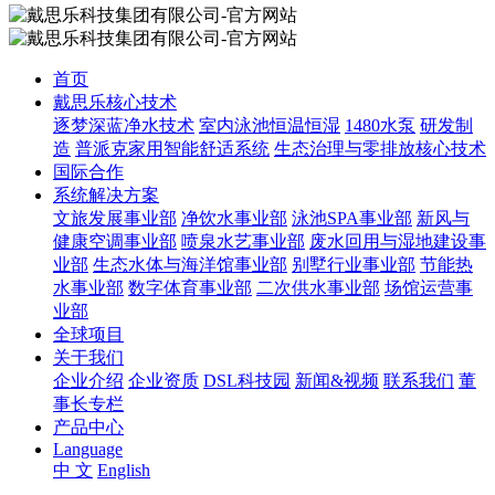
首页
戴思乐核心技术
逐梦深蓝净水技术
室内泳池恒温恒湿
1480水泵
研发制
造
普派克家用智能舒适系统
生态治理与零排放核心技术
国际合作
系统解决方案
文旅发展事业部
净饮水事业部
泳池SPA事业部
新风与
健康空调事业部
喷泉水艺事业部
废水回用与湿地建设事
业部
生态水体与海洋馆事业部
别墅行业事业部
节能热
水事业部
数字体育事业部
二次供水事业部
场馆运营事
业部
全球项目
关于我们
企业介绍
企业资质
DSL科技园
新闻&视频
联系我们
董
事长专栏
产品中心
Language
中 文
English