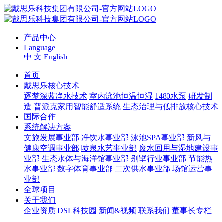
产品中心
Language
中 文
English
首页
戴思乐核心技术
逐梦深蓝净水技术
室内泳池恒温恒湿
1480水泵
研发制
造
普派克家用智能舒适系统
生态治理与低排放核心技术
国际合作
系统解决方案
文旅发展事业部
净饮水事业部
泳池SPA事业部
新风与
健康空调事业部
喷泉水艺事业部
废水回用与湿地建设事
业部
生态水体与海洋馆事业部
别墅行业事业部
节能热
水事业部
数字体育事业部
二次供水事业部
场馆运营事
业部
全球项目
关于我们
企业资质
DSL科技园
新闻&视频
联系我们
董事长专栏