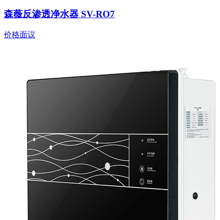
森薇反渗透净水器 SV-RO7
价格面议