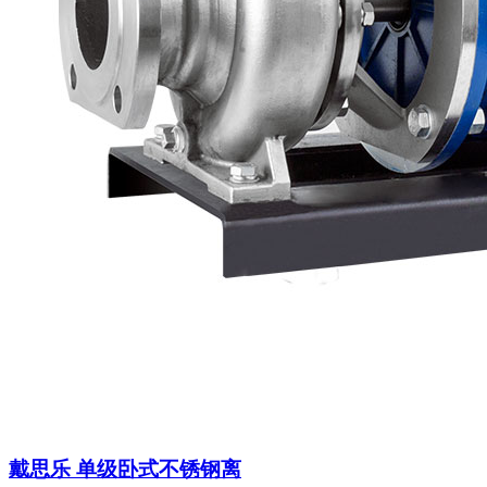
戴思乐 单级卧式不锈钢离