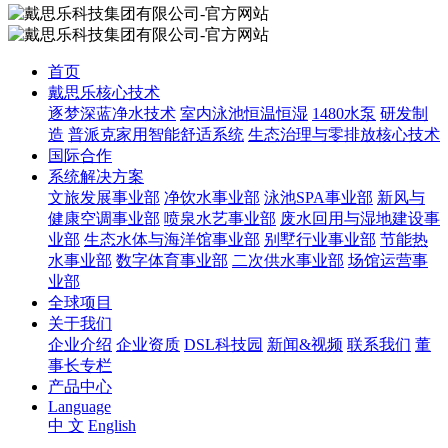
首页
戴思乐核心技术
逐梦深蓝净水技术
室内泳池恒温恒湿
1480水泵
研发制
造
普派克家用智能舒适系统
生态治理与零排放核心技术
国际合作
系统解决方案
文旅发展事业部
净饮水事业部
泳池SPA事业部
新风与
健康空调事业部
喷泉水艺事业部
废水回用与湿地建设事
业部
生态水体与海洋馆事业部
别墅行业事业部
节能热
水事业部
数字体育事业部
二次供水事业部
场馆运营事
业部
全球项目
关于我们
企业介绍
企业资质
DSL科技园
新闻&视频
联系我们
董
事长专栏
产品中心
Language
中 文
English