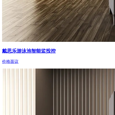
戴思乐游泳池智能监投控
价格面议