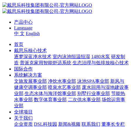
产品中心
Language
中 文
English
首页
戴思乐核心技术
逐梦深蓝净水技术
室内泳池恒温恒湿
1480水泵
研发制
造
普派克家用智能舒适系统
生态治理与低排放核心技术
国际合作
系统解决方案
文旅发展事业部
净饮水事业部
泳池SPA事业部
新风与
健康空调事业部
喷泉水艺事业部
废水回用与湿地建设事
业部
生态水体与海洋馆事业部
别墅行业事业部
节能热
水事业部
数字体育事业部
二次供水事业部
场馆运营事
业部
全球项目
关于我们
企业资质
DSL科技园
新闻&视频
联系我们
董事长专栏