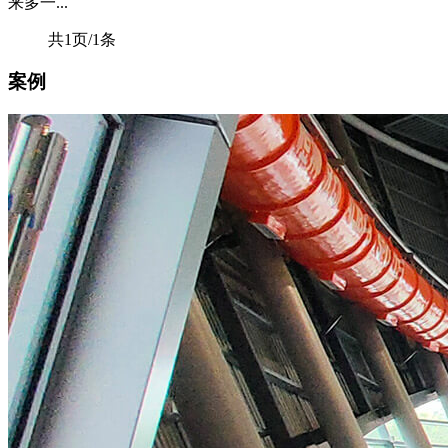
来多一...
共1页/1条
案例