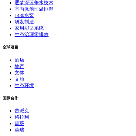
逐梦深蓝争水技术
室内泳池恒温恒湿
1480水泵
研发制造
家用能适系统
生态治理零排放
全球项目
酒店
地产
文体
文旅
生态环境
国际合作
普派克
格拉利
森薇
英瑞