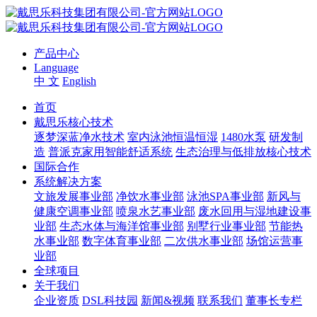
产品中心
Language
中 文
English
首页
戴思乐核心技术
逐梦深蓝净水技术
室内泳池恒温恒湿
1480水泵
研发制
造
普派克家用智能舒适系统
生态治理与低排放核心技术
国际合作
系统解决方案
文旅发展事业部
净饮水事业部
泳池SPA事业部
新风与
健康空调事业部
喷泉水艺事业部
废水回用与湿地建设事
业部
生态水体与海洋馆事业部
别墅行业事业部
节能热
水事业部
数字体育事业部
二次供水事业部
场馆运营事
业部
全球项目
关于我们
企业资质
DSL科技园
新闻&视频
联系我们
董事长专栏