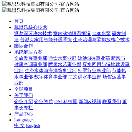
首页
戴思乐核心技术
逐梦深蓝净水技术
室内泳池恒温恒湿
1480水泵
研发制
造
普派克家用智能舒适系统
生态治理与零排放核心技术
国际合作
系统解决方案
文旅发展事业部
净饮水事业部
泳池SPA事业部
新风与
健康空调事业部
喷泉水艺事业部
废水回用与湿地建设事
业部
生态水体与海洋馆事业部
别墅行业事业部
节能热
水事业部
数字体育事业部
二次供水事业部
场馆运营事
业部
全球项目
关于我们
企业介绍
企业资质
DSL科技园
新闻&视频
联系我们
董
事长专栏
产品中心
Language
中 文
English