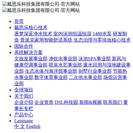
首页
戴思乐核心技术
逐梦深蓝净水技术
室内泳池恒温恒湿
1480水泵
研发制
造
普派克家用智能舒适系统
生态治理与零排放核心技术
国际合作
系统解决方案
文旅发展事业部
净饮水事业部
泳池SPA事业部
新风与
健康空调事业部
喷泉水艺事业部
废水回用与湿地建设事
业部
生态水体与海洋馆事业部
别墅行业事业部
节能热
水事业部
数字体育事业部
二次供水事业部
场馆运营事
业部
全球项目
关于我们
企业介绍
企业资质
DSL科技园
新闻&视频
联系我们
董
事长专栏
产品中心
Language
中 文
English