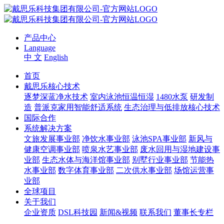
产品中心
Language
中 文
English
首页
戴思乐核心技术
逐梦深蓝净水技术
室内泳池恒温恒湿
1480水泵
研发制
造
普派克家用智能舒适系统
生态治理与低排放核心技术
国际合作
系统解决方案
文旅发展事业部
净饮水事业部
泳池SPA事业部
新风与
健康空调事业部
喷泉水艺事业部
废水回用与湿地建设事
业部
生态水体与海洋馆事业部
别墅行业事业部
节能热
水事业部
数字体育事业部
二次供水事业部
场馆运营事
业部
全球项目
关于我们
企业资质
DSL科技园
新闻&视频
联系我们
董事长专栏