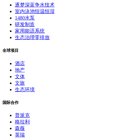
逐梦深蓝争水技术
室内泳池恒温恒湿
1480水泵
研发制造
家用能适系统
生态治理零排放
全球项目
酒店
地产
文体
文旅
生态环境
国际合作
普派克
格拉利
森薇
英瑞