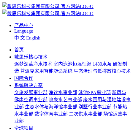
产品中心
Language
中 文
English
首页
戴思乐核心技术
逐梦深蓝净水技术
室内泳池恒温恒湿
1480水泵
研发制
造
普派克家用智能舒适系统
生态治理与低排放核心技术
国际合作
系统解决方案
文旅发展事业部
净饮水事业部
泳池SPA事业部
新风与
健康空调事业部
喷泉水艺事业部
废水回用与湿地建设事
业部
生态水体与海洋馆事业部
别墅行业事业部
节能热
水事业部
数字体育事业部
二次供水事业部
场馆运营事
业部
全球项目