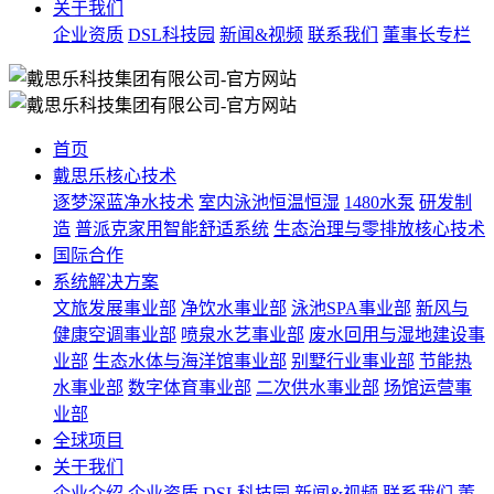
关于我们
企业资质
DSL科技园
新闻&视频
联系我们
董事长专栏
首页
戴思乐核心技术
逐梦深蓝净水技术
室内泳池恒温恒湿
1480水泵
研发制
造
普派克家用智能舒适系统
生态治理与零排放核心技术
国际合作
系统解决方案
文旅发展事业部
净饮水事业部
泳池SPA事业部
新风与
健康空调事业部
喷泉水艺事业部
废水回用与湿地建设事
业部
生态水体与海洋馆事业部
别墅行业事业部
节能热
水事业部
数字体育事业部
二次供水事业部
场馆运营事
业部
全球项目
关于我们
企业介绍
企业资质
DSL科技园
新闻&视频
联系我们
董