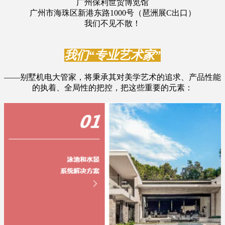
广州保利世贸博览馆
广州市海珠区新港东路1000号（琶洲展C出口）
我们不见不散！
我们“专业艺术家”
——别墅机电大管家，将秉承其对美学艺术的追求、产品性能
的执着、全局性的把控，把这些重要的元素：