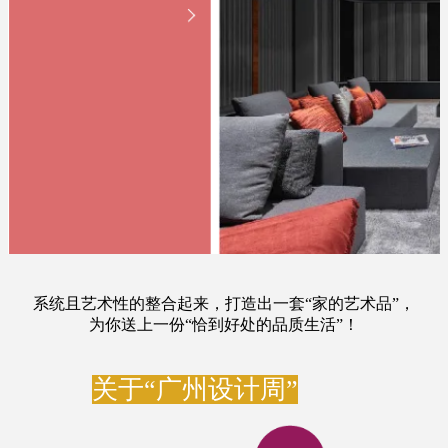
系统且艺术性的整合起来，打造出一套“家的艺术品”，
为你送上一份“恰到好处的品质生活”！
关于“广州设计周”