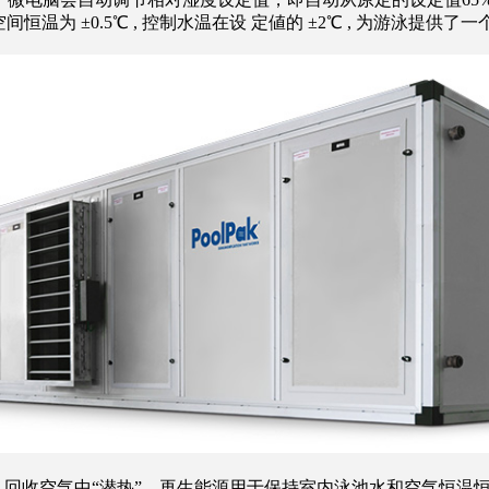
空间恒温为 ±0.5℃ , 控制水温在设 定値的 ±2℃ , 为游泳
空气中“潜热”，再生能源用于保持室内泳池水和空气恒温恒湿