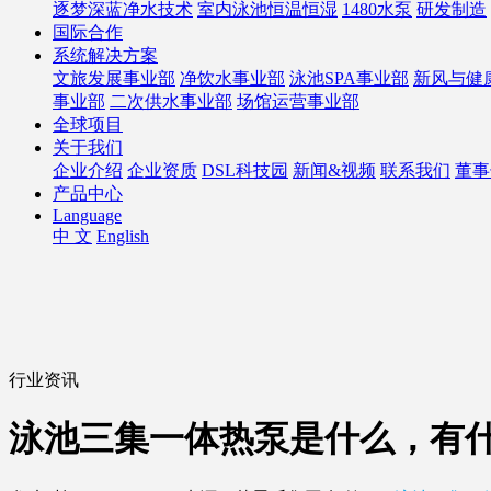
逐梦深蓝净水技术
室内泳池恒温恒湿
1480水泵
研发制造
国际合作
系统解决方案
文旅发展事业部
净饮水事业部
泳池SPA事业部
新风与健
事业部
二次供水事业部
场馆运营事业部
全球项目
关于我们
企业介绍
企业资质
DSL科技园
新闻&视频
联系我们
董事
产品中心
Language
中 文
English
行业资讯
泳池三集一体热泵是什么，有