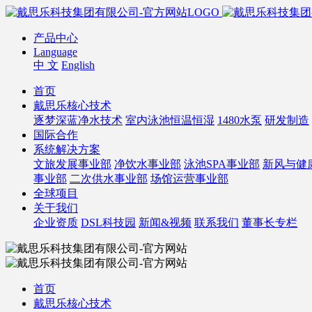
产品中心
Language
中 文
English
首页
戴思乐核心技术
逐梦深蓝净水技术
室内泳池恒温恒湿
1480水泵
研发制造
国际合作
系统解决方案
文旅发展事业部
净饮水事业部
泳池SPA事业部
新风与健
事业部
二次供水事业部
场馆运营事业部
全球项目
关于我们
企业资质
DSL科技园
新闻&视频
联系我们
董事长专栏
首页
戴思乐核心技术