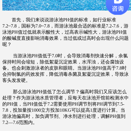
首先，我们来说说游泳池PH值的标准，如行业标准
7.2~7.8，国标为7.0~7.8，而游泳池最合适的标准是7.2-7.6，游
泳池PH值过低就表示酸性大，过高表示碱性大，游泳池PH值
的酸碱度直接影响消毒效果，当过低或过高时会出现什么问题
呢？
当游泳池PH值低于7.0时，会导致消毒剂快速分解，余氯
保持时间会缩短，除低絮凝沉淀效果，水浑浊，还会腐蚀设
备。也会刺激游泳者的皮肤和眼睛。当游泳池PH值高于7.8时
会抑制氯的药效发挥，降低消毒杀菌及絮凝沉淀效果，导致泳
客头发发硬。
那么游泳池PH值低了怎么调节？偏高时我们又应该怎么
处理？作为游泳池水质管理者，应每天在泳池开馆前检测水中
的PH值，当PH值低于7.2需要使用PH调节剂将PH调节到7.5-
7.8，投加量按1000立方投加10KG可以提高1度进行计算。当
游泳池偏高时，加负调节剂、净水剂进行处理，调解PH值到
7.2—7.6范围内。