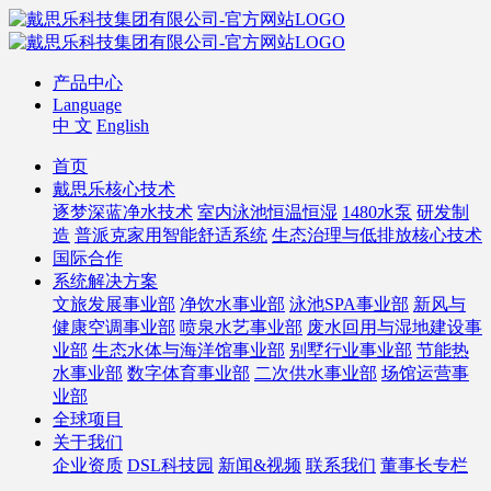
产品中心
Language
中 文
English
首页
戴思乐核心技术
逐梦深蓝净水技术
室内泳池恒温恒湿
1480水泵
研发制
造
普派克家用智能舒适系统
生态治理与低排放核心技术
国际合作
系统解决方案
文旅发展事业部
净饮水事业部
泳池SPA事业部
新风与
健康空调事业部
喷泉水艺事业部
废水回用与湿地建设事
业部
生态水体与海洋馆事业部
别墅行业事业部
节能热
水事业部
数字体育事业部
二次供水事业部
场馆运营事
业部
全球项目
关于我们
企业资质
DSL科技园
新闻&视频
联系我们
董事长专栏