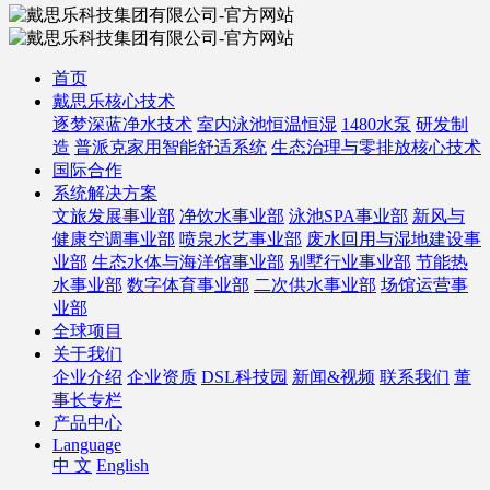
首页
戴思乐核心技术
逐梦深蓝净水技术
室内泳池恒温恒湿
1480水泵
研发制
造
普派克家用智能舒适系统
生态治理与零排放核心技术
国际合作
系统解决方案
文旅发展事业部
净饮水事业部
泳池SPA事业部
新风与
健康空调事业部
喷泉水艺事业部
废水回用与湿地建设事
业部
生态水体与海洋馆事业部
别墅行业事业部
节能热
水事业部
数字体育事业部
二次供水事业部
场馆运营事
业部
全球项目
关于我们
企业介绍
企业资质
DSL科技园
新闻&视频
联系我们
董
事长专栏
产品中心
Language
中 文
English