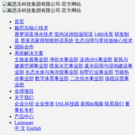
首页
戴思乐核心技术
逐梦深蓝净水技术
室内泳池恒温恒湿
1480水泵
研发制
造
普派克家用智能舒适系统
生态治理与零排放核心技术
国际合作
系统解决方案
文旅发展事业部
净饮水事业部
泳池SPA事业部
新风与
健康空调事业部
喷泉水艺事业部
废水回用与湿地建设事
业部
生态水体与海洋馆事业部
别墅行业事业部
节能热
水事业部
数字体育事业部
二次供水事业部
场馆运营事
业部
全球项目
关于我们
企业介绍
企业资质
DSL科技园
新闻&视频
联系我们
董
事长专栏
产品中心
Language
中 文
English