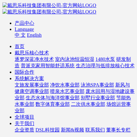
产品中心
Language
中 文
English
首页
戴思乐核心技术
逐梦深蓝净水技术
室内泳池恒温恒湿
1480水泵
研发制
造
普派克家用智能舒适系统
生态治理与低排放核心技术
国际合作
系统解决方案
文旅发展事业部
净饮水事业部
泳池SPA事业部
新风与
健康空调事业部
喷泉水艺事业部
废水回用与湿地建设事
业部
生态水体与海洋馆事业部
别墅行业事业部
节能热
水事业部
数字体育事业部
二次供水事业部
场馆运营事
业部
全球项目
关于我们
企业资质
DSL科技园
新闻&视频
联系我们
董事长专栏