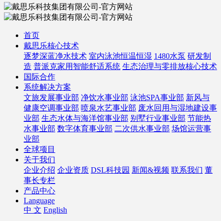
首页
戴思乐核心技术
逐梦深蓝净水技术
室内泳池恒温恒湿
1480水泵
研发制
造
普派克家用智能舒适系统
生态治理与零排放核心技术
国际合作
系统解决方案
文旅发展事业部
净饮水事业部
泳池SPA事业部
新风与
健康空调事业部
喷泉水艺事业部
废水回用与湿地建设事
业部
生态水体与海洋馆事业部
别墅行业事业部
节能热
水事业部
数字体育事业部
二次供水事业部
场馆运营事
业部
全球项目
关于我们
企业介绍
企业资质
DSL科技园
新闻&视频
联系我们
董
事长专栏
产品中心
Language
中 文
English