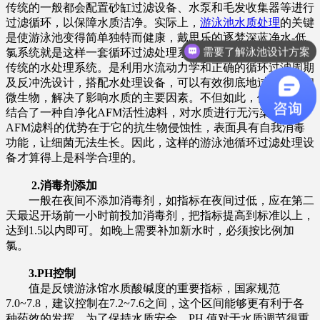
传统的一般都会配置砂缸过滤设备、水泵和毛发收集器等进行
过滤循环，以保障水质洁净。实际上，
游泳池水质处理
的关键
是使游泳池变得简单独特而健康，戴思乐的逐梦深蓝净水-低
需要了解泳池设计方案
氯系统就是这样一套循环过滤处理系统。这种低氯系统不同于
传统的水处理系统。是利用水流动力学和正确的循环过滤周期
及反冲洗设计，搭配水处理设备，可以有效彻底地过滤细菌和
微生物，解决了影响水质的主要因素。不但如此，低氯系统还
结合了一种自净化AFM活性滤料，对水质进行无污染净化，
AFM滤料的优势在于它的抗生物侵蚀性，表面具有自我消毒
功能，让细菌无法生长。因此，这样的游泳池循环过滤处理设
备才算得上是科学合理的。
2.
消毒剂添加
一般在夜间不添加消毒剂，如指标在夜间过低，应在第二
天最迟开场前一小时前投加消毒剂，把指标提高到标准以上，
达到1.5以内即可。如晚上需要补加新水时，必须按比例加
氯。
3.PH控制
值是反馈游泳馆水质酸碱度的重要指标，国家规范
7.0~7.8，建议控制在7.2~7.6之间，这个区间能够更有利于各
种药效的发挥。为了保持水质安全，PH 值对于水质调节很重