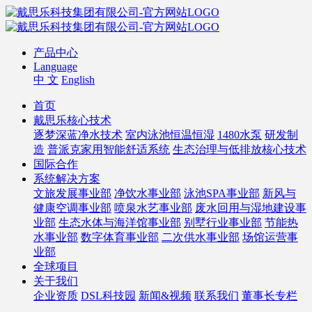
产品中心
Language
中 文
English
首页
戴思乐核心技术
逐梦深蓝净水技术
室内泳池恒温恒湿
1480水泵
研发制
造
普派克家用智能舒适系统
生态治理与低排放核心技术
国际合作
系统解决方案
文旅发展事业部
净饮水事业部
泳池SPA事业部
新风与
健康空调事业部
喷泉水艺事业部
废水回用与湿地建设事
业部
生态水体与海洋馆事业部
别墅行业事业部
节能热
水事业部
数字体育事业部
二次供水事业部
场馆运营事
业部
全球项目
关于我们
企业资质
DSL科技园
新闻&视频
联系我们
董事长专栏