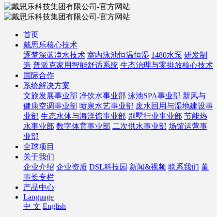
首页
戴思乐核心技术
逐梦深蓝净水技术
室内泳池恒温恒湿
1480水泵
研发制
造
普派克家用智能舒适系统
生态治理与零排放核心技术
国际合作
系统解决方案
文旅发展事业部
净饮水事业部
泳池SPA事业部
新风与
健康空调事业部
喷泉水艺事业部
废水回用与湿地建设事
业部
生态水体与海洋馆事业部
别墅行业事业部
节能热
水事业部
数字体育事业部
二次供水事业部
场馆运营事
业部
全球项目
关于我们
企业介绍
企业资质
DSL科技园
新闻&视频
联系我们
董
事长专栏
产品中心
Language
中 文
English