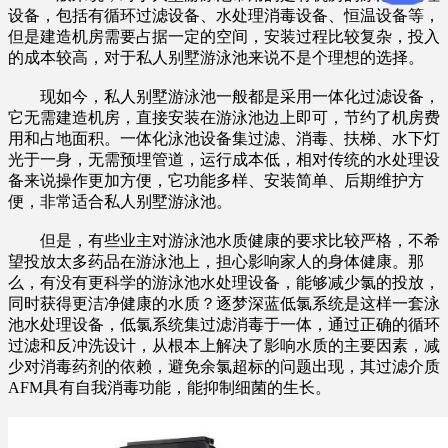
设备，包括有循环过滤设备、水处理消毒设备、恒温设备等，
但是建造机房需要占据一定的空间，安装过程比较复杂，投入
的成本较高，对于私人别墅游泳池来说不是个理想的选择。
现如今，私人别墅游泳池一般都是采用一体化过滤设备，
它无需建造机房，直接安装在游泳池边上即可，节约了机房费
用和占地面积。一体化泳池设备集过滤、消毒、扶梯、水下灯
光于一身，无需预埋管道，运行成本低，相对传统的水处理设
备来说操作更加方便，它功能多样、安装简单、后期维护方
便，非常适合私人别墅游泳池。
但是，有些业主对游泳池水质健康的要求比较严格，不希
望投放太多药品在游泳池上，担心影响家人的身体健康。那
么，有没有更科学的游泳池水处理设备，能够减少氯的投放，
同时获得更洁净健康的水质？逐梦深蓝低氯系统是这样一套泳
池水处理设备，低氯系统集过滤消毒于一体，通过正确的循环
过滤和反冲洗设计，从根本上解决了影响水质的主要因素，减
少对消毒药剂的依赖，避免余氯超标的问题出现，其过滤介质
AFM具有自我消毒功能，能抑制细菌的生长。