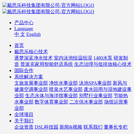
产品中心
Language
中 文
English
首页
戴思乐核心技术
逐梦深蓝净水技术
室内泳池恒温恒湿
1480水泵
研发制
造
普派克家用智能舒适系统
生态治理与低排放核心技术
国际合作
系统解决方案
文旅发展事业部
净饮水事业部
泳池SPA事业部
新风与
健康空调事业部
喷泉水艺事业部
废水回用与湿地建设事
业部
生态水体与海洋馆事业部
别墅行业事业部
节能热
水事业部
数字体育事业部
二次供水事业部
场馆运营事
业部
全球项目
关于我们
企业资质
DSL科技园
新闻&视频
联系我们
董事长专栏