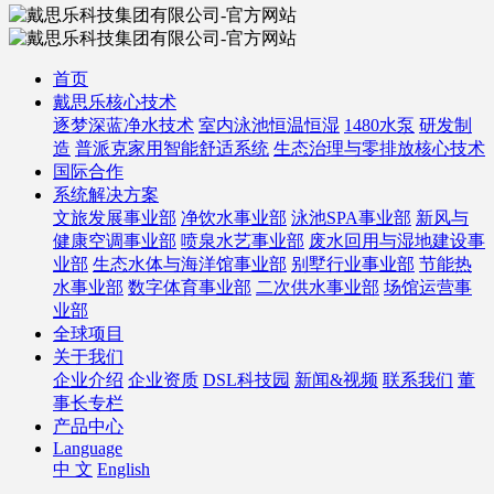
首页
戴思乐核心技术
逐梦深蓝净水技术
室内泳池恒温恒湿
1480水泵
研发制
造
普派克家用智能舒适系统
生态治理与零排放核心技术
国际合作
系统解决方案
文旅发展事业部
净饮水事业部
泳池SPA事业部
新风与
健康空调事业部
喷泉水艺事业部
废水回用与湿地建设事
业部
生态水体与海洋馆事业部
别墅行业事业部
节能热
水事业部
数字体育事业部
二次供水事业部
场馆运营事
业部
全球项目
关于我们
企业介绍
企业资质
DSL科技园
新闻&视频
联系我们
董
事长专栏
产品中心
Language
中 文
English