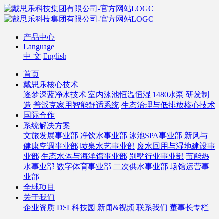
产品中心
Language
中 文
English
首页
戴思乐核心技术
逐梦深蓝净水技术
室内泳池恒温恒湿
1480水泵
研发制
造
普派克家用智能舒适系统
生态治理与低排放核心技术
国际合作
系统解决方案
文旅发展事业部
净饮水事业部
泳池SPA事业部
新风与
健康空调事业部
喷泉水艺事业部
废水回用与湿地建设事
业部
生态水体与海洋馆事业部
别墅行业事业部
节能热
水事业部
数字体育事业部
二次供水事业部
场馆运营事
业部
全球项目
关于我们
企业资质
DSL科技园
新闻&视频
联系我们
董事长专栏