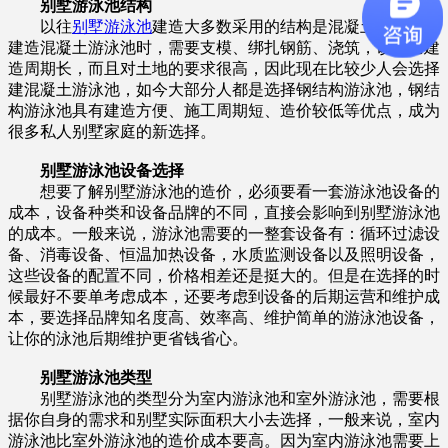
别墅游泳池结构
以往
别墅游泳池
建造大多数采用的结构是混凝土游泳池，
建造混凝土游泳池时，需要支模、绑扎钢筋、浇筑，该工艺建
造周期长，而且对土地的要求很高，因此现在比较少人会选择
建混凝土游泳池，如今大部分人都是选择钢结构游泳池，钢结
构游泳池具有建造方便、施工周期短、造价较低等优点，成为
很多私人别墅家庭的新选择。
别墅游泳池设备选择
想要了解别墅游泳池的造价，必须要看一套游泳池设备的
成本，设备种类和设备品牌的不同，直接会影响到别墅游泳池
的成本。一般来说，游泳池需要的一整套设备有：循环过滤设
备、消毒设备、恒温加热设备，水质监测设备以及照明设备，
这些设备的配置不同，价格相差还是挺大的。但是在选择的时
候最好不要单考虑成本，还要考虑到设备的后期运营和维护成
本，要选择品牌知名度高、效率高、维护简单的游泳池设备，
让你的泳池后期维护更省钱省心。
别墅游泳池类型
别墅游泳池的类型分为室内游泳池和室外游泳池，需要根
据你自身的需求和别墅实际面积大小去选择，一般来说，室内
游泳池比室外游泳池的造价成本要高。因为室内游泳池需要上