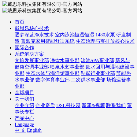
首页
戴思乐核心技术
逐梦深蓝净水技术
室内泳池恒温恒湿
1480水泵
研发制
造
普派克家用智能舒适系统
生态治理与零排放核心技术
国际合作
系统解决方案
文旅发展事业部
净饮水事业部
泳池SPA事业部
新风与
健康空调事业部
喷泉水艺事业部
废水回用与湿地建设事
业部
生态水体与海洋馆事业部
别墅行业事业部
节能热
水事业部
数字体育事业部
二次供水事业部
场馆运营事
业部
全球项目
关于我们
企业介绍
企业资质
DSL科技园
新闻&视频
联系我们
董
事长专栏
产品中心
Language
中 文
English