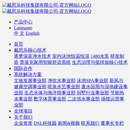
产品中心
Language
中 文
English
首页
戴思乐核心技术
逐梦深蓝净水技术
室内泳池恒温恒湿
1480水泵
研发制
造
普派克家用智能舒适系统
生态治理与低排放核心技术
国际合作
系统解决方案
文旅发展事业部
净饮水事业部
泳池SPA事业部
新风与
健康空调事业部
喷泉水艺事业部
废水回用与湿地建设事
业部
生态水体与海洋馆事业部
别墅行业事业部
节能热
水事业部
数字体育事业部
二次供水事业部
场馆运营事
业部
全球项目
关于我们
企业资质
DSL科技园
新闻&视频
联系我们
董事长专栏