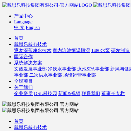
产品中心
Language
中 文
English
首页
戴思乐核心技术
逐梦深蓝净水技术
室内泳池恒温恒湿
1480水泵
研发制造
国际合作
系统解决方案
文旅发展事业部
净饮水事业部
泳池SPA事业部
新风与健
事业部
二次供水事业部
场馆运营事业部
全球项目
关于我们
企业资质
DSL科技园
新闻&视频
联系我们
董事长专栏
首页
戴思乐核心技术