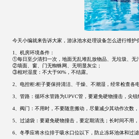
今天小编就来告诉大家，游泳池水处理设备怎么进行维护保
1、机房环境条件：
①每日至少清扫一次，地面无乱堆乱放物品、无垃圾、无污
②墙面、窗、门无蜘蛛网、无明显灰尘；
③相对湿度：不大于90%，不结露。
2、电控柜:柜子要保持清洁、干燥、不潮湿，经常检查各电
3、管路：循环水管路为UPVC管，要避免硬物撞击，尖锐
4、阀门：不用时，不要随意搬动，尽量减少其动作次数，
5、过滤袋：要避免硬物撞击，要定期清洗；长时间不用，应
6、冬季应将水位排于吸水口位以下，防止冻坏池体和过滤