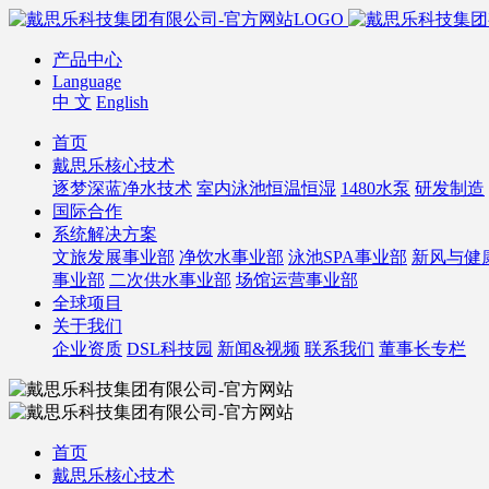
产品中心
Language
中 文
English
首页
戴思乐核心技术
逐梦深蓝净水技术
室内泳池恒温恒湿
1480水泵
研发制造
国际合作
系统解决方案
文旅发展事业部
净饮水事业部
泳池SPA事业部
新风与健
事业部
二次供水事业部
场馆运营事业部
全球项目
关于我们
企业资质
DSL科技园
新闻&视频
联系我们
董事长专栏
首页
戴思乐核心技术