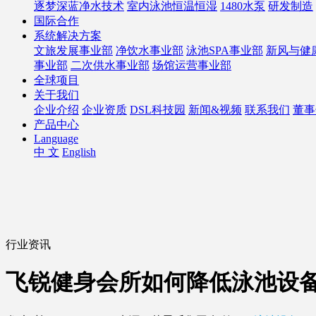
逐梦深蓝净水技术
室内泳池恒温恒湿
1480水泵
研发制造
国际合作
系统解决方案
文旅发展事业部
净饮水事业部
泳池SPA事业部
新风与健
事业部
二次供水事业部
场馆运营事业部
全球项目
关于我们
企业介绍
企业资质
DSL科技园
新闻&视频
联系我们
董事
产品中心
Language
中 文
English
行业资讯
飞锐健身会所如何降低泳池设