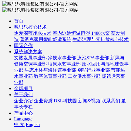
首页
戴思乐核心技术
逐梦深蓝净水技术
室内泳池恒温恒湿
1480水泵
研发制
造
普派克家用智能舒适系统
生态治理与零排放核心技术
国际合作
系统解决方案
文旅发展事业部
净饮水事业部
泳池SPA事业部
新风与
健康空调事业部
喷泉水艺事业部
废水回用与湿地建设事
业部
生态水体与海洋馆事业部
别墅行业事业部
节能热
水事业部
数字体育事业部
二次供水事业部
场馆运营事
业部
全球项目
关于我们
企业介绍
企业资质
DSL科技园
新闻&视频
联系我们
董
事长专栏
产品中心
Language
中 文
English