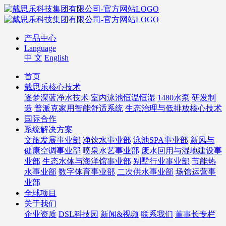
产品中心
Language
中 文
English
首页
戴思乐核心技术
逐梦深蓝净水技术
室内泳池恒温恒湿
1480水泵
研发制
造
普派克家用智能舒适系统
生态治理与低排放核心技术
国际合作
系统解决方案
文旅发展事业部
净饮水事业部
泳池SPA事业部
新风与
健康空调事业部
喷泉水艺事业部
废水回用与湿地建设事
业部
生态水体与海洋馆事业部
别墅行业事业部
节能热
水事业部
数字体育事业部
二次供水事业部
场馆运营事
业部
全球项目
关于我们
企业资质
DSL科技园
新闻&视频
联系我们
董事长专栏