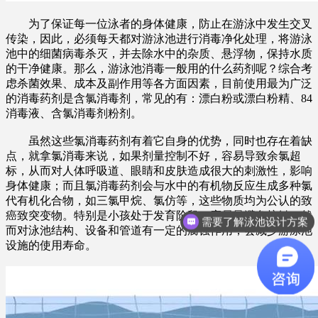
为了保证每一位泳者的身体健康，防止在游泳中发生交叉
传染，因此，必须每天都对游泳池进行消毒净化处理，将游泳
池中的细菌病毒杀灭，并去除水中的杂质、悬浮物，保持水质
的干净健康。那么，游泳池消毒一般用的什么药剂呢？综合考
虑杀菌效果、成本及副作用等各方面因素，目前使用最为广泛
的消毒药剂是含氯消毒剂，常见的有：漂白粉或漂白粉精、84
消毒液、含氯消毒剂粉剂。
虽然这些氯消毒药剂有着它自身的优势，同时也存在着缺
点，就拿氯消毒来说，如果剂量控制不好，容易导致余氯超
标，从而对人体呼吸道、眼睛和皮肤造成很大的刺激性，影响
身体健康；而且氯消毒药剂会与水中的有机物反应生成多种氯
代有机化合物，如三氯甲烷、氯仿等，这些物质均为公认的致
需要了解泳池设计方案
癌致突变物。特别是小孩处于发育阶段，应尽量避免接触；然
想了解游泳池设备？
而对泳池结构、设备和管道有一定的腐蚀作用，会减少游泳池
设施的使用寿命。