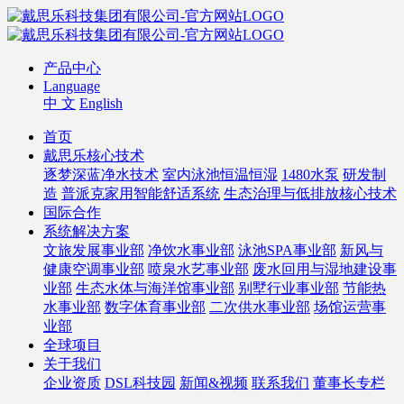
产品中心
Language
中 文
English
首页
戴思乐核心技术
逐梦深蓝净水技术
室内泳池恒温恒湿
1480水泵
研发制
造
普派克家用智能舒适系统
生态治理与低排放核心技术
国际合作
系统解决方案
文旅发展事业部
净饮水事业部
泳池SPA事业部
新风与
健康空调事业部
喷泉水艺事业部
废水回用与湿地建设事
业部
生态水体与海洋馆事业部
别墅行业事业部
节能热
水事业部
数字体育事业部
二次供水事业部
场馆运营事
业部
全球项目
关于我们
企业资质
DSL科技园
新闻&视频
联系我们
董事长专栏