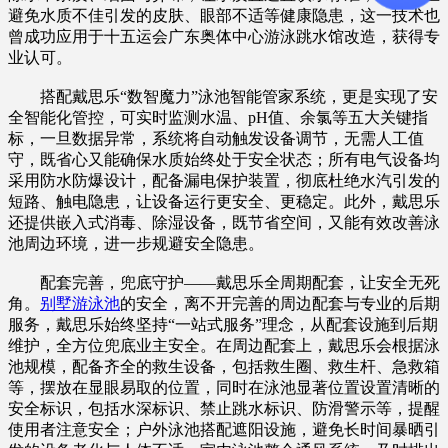
避免水质不佳引发的皮肤、眼部不适等健康隐患，这一技术也
曾成功应用于十五运会广东奥体中心游泳跳水馆改造，获得专
业认可。
搭配戴思乐“数智魔力”泳池智能管家系统，更是实现了安
全智能化管控，可实时监测水温、pH值、余氯等五大关键指
标，一旦数据异常，系统将自动触发设备调节，无需人工值
守，既省心又能确保水质始终处于安全状态；所有电气设备均
采用防水防爆设计，配备漏电保护装置，彻底杜绝水汽引发的
短路、触电隐患，让设备运行更安全、更稳定。此外，戴思乐
还提供嵌入式消毒、除湿设备，既节省空间，又能有效改善泳
池周边环境，进一步规避安全隐患。
配套完善，兜底守护——戴思乐全周期配套，让安全无死
角。
别墅游泳池
的安全，离不开完善的周边配套与专业的后期
服务，戴思乐始终坚持“一站式服务”理念，从配套设施到后期
维护，全方位兜底业主安全。在周边配套上，戴思乐会根据泳
池规模，配备齐全的救生设备，包括救生圈、救生杆、急救箱
等，摆放在显眼易取的位置，同时在泳池显著位置设置清晰的
安全标识，包括水深标识、禁止跳水标识、防滑警示等，提醒
使用者注意安全；户外泳池搭配遮阳设施，避免长时间暴晒引