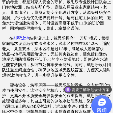
节的考量，都是对家人安全的守护。戴思乐专业设计团队会上
门实地勘测，结合别墅户型、庭院布局及业主家庭结构（老
人、儿童情况），量身定制安全化设计方案，从源头杜绝安全
漏洞。户外泳池优先选择视野开阔、远离住宅主体的区域，避
免水汽侵蚀建筑墙体，同时设置高度不低于1.1米的防护围
栏，围栏间距严格控制，防止儿童攀爬误闯。
在
别墅泳池
结构设计上，戴思乐摒弃“一刀切”模式，根据
家庭需求设置渐变式深浅水区，浅水区控制在0.8-1.2米，适配
老人、儿童戏水，深水区不超过1.8米，满足成人游泳需求，
池底与池壁采用圆角设计，无任何尖锐边角，避免磕碰受伤；
池岸选用防滑系数不低于0.5的专业防滑地砖，即便沾有水渍
也能有效防滑，从细节处筑牢安全防线。同时，戴思乐设计团
队注重空间通透性，确保泳池区域无视线盲区，方便家人随时
观察泳池内情况，进一步提升使用安全性。
硬核设备，筑牢屏障——戴思乐智能设备，全方位守护水
需要了解泳池设计方案
质与使用安全。泳池安全的核心，既包括使用过程中的物理防
护，更离不开水质安全与设备安全的双重保障。戴思乐深耕水
处理领域多年，其自主研发的泳池水处理系统，采用低氯技术
与源自瑞士的AFM活性滤料，过滤精度达0.1微米，能有效去
除水中杂质、细菌与异味，让水质直逼直饮水标准，从根源上