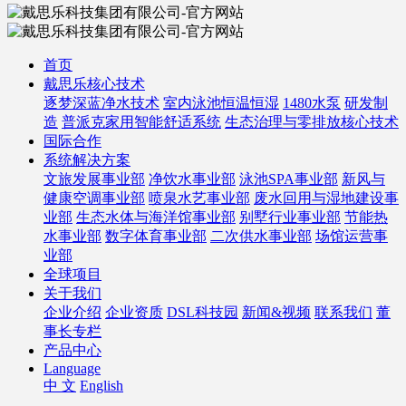
首页
戴思乐核心技术
逐梦深蓝净水技术
室内泳池恒温恒湿
1480水泵
研发制
造
普派克家用智能舒适系统
生态治理与零排放核心技术
国际合作
系统解决方案
文旅发展事业部
净饮水事业部
泳池SPA事业部
新风与
健康空调事业部
喷泉水艺事业部
废水回用与湿地建设事
业部
生态水体与海洋馆事业部
别墅行业事业部
节能热
水事业部
数字体育事业部
二次供水事业部
场馆运营事
业部
全球项目
关于我们
企业介绍
企业资质
DSL科技园
新闻&视频
联系我们
董
事长专栏
产品中心
Language
中 文
English