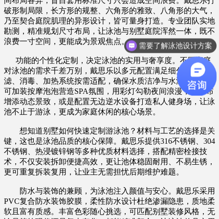
间布局各异，盲目套用标准尺寸只会造成空间浪费。戴思乐打
破形制局限，长方形的规整、六角形的雅致、八角形的大气，
乃至契合庭院肌理的异形设计，皆可量身打造。专业团队实地
勘测，精准规划尺寸布局，让泳池与别墅庭院浑然一体，既不
浪费一寸空间，更能成为景观焦点。
需要了解泳池设计方案
功能的个性化定制，决定泳池的实用与奢享度。不同家庭
对泳池的需求千差万别，戴思乐以多元配置满足细分需求。过
滤、消毒、加热系统按需适配，确保水质洁净与水温适宜；更
可加装按摩泡泡营造SPA氛围，用彩灯勾勒夜间浪漫，以瀑布
增添动态景致，或是配置无边逆水设备打造私人健身场，让泳
池不止于游泳，更成为家庭休闲的核心场景。
想知道别墅如何快速定制游泳池？材料与工艺的选择是关
键，这也是泳池品质的核心保障。戴思乐提供316不锈钢、304
不锈钢、热浸镀锌钢等多种优质材料选择，搭配精密栓接技
术，不仅安装拆卸便捷高效，更让池体稳固耐用、不易生锈，
更可重复拆装复用，让业主无需担忧后期维护难题。
防水与装饰的兼顾，为泳池注入颜值与安心。戴思乐采用
PVC复合防水装饰胶膜，柔性防水设计杜绝渗漏隐患，质地柔
软且富有质感。丰富色彩随心挑选，可匹配别墅装修风格，无