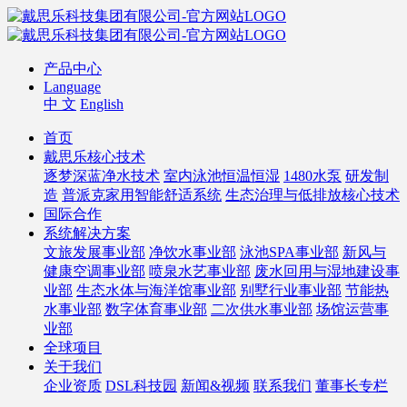
产品中心
Language
中 文
English
首页
戴思乐核心技术
逐梦深蓝净水技术
室内泳池恒温恒湿
1480水泵
研发制
造
普派克家用智能舒适系统
生态治理与低排放核心技术
国际合作
系统解决方案
文旅发展事业部
净饮水事业部
泳池SPA事业部
新风与
健康空调事业部
喷泉水艺事业部
废水回用与湿地建设事
业部
生态水体与海洋馆事业部
别墅行业事业部
节能热
水事业部
数字体育事业部
二次供水事业部
场馆运营事
业部
全球项目
关于我们
企业资质
DSL科技园
新闻&视频
联系我们
董事长专栏