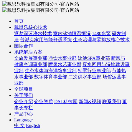
首页
戴思乐核心技术
逐梦深蓝净水技术
室内泳池恒温恒湿
1480水泵
研发制
造
普派克家用智能舒适系统
生态治理与零排放核心技术
国际合作
系统解决方案
文旅发展事业部
净饮水事业部
泳池SPA事业部
新风与
健康空调事业部
喷泉水艺事业部
废水回用与湿地建设事
业部
生态水体与海洋馆事业部
别墅行业事业部
节能热
水事业部
数字体育事业部
二次供水事业部
场馆运营事
业部
全球项目
关于我们
企业介绍
企业资质
DSL科技园
新闻&视频
联系我们
董
事长专栏
产品中心
Language
中 文
English