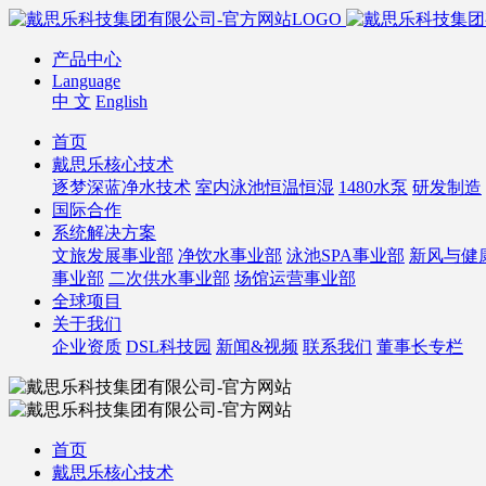
产品中心
Language
中 文
English
首页
戴思乐核心技术
逐梦深蓝净水技术
室内泳池恒温恒湿
1480水泵
研发制造
国际合作
系统解决方案
文旅发展事业部
净饮水事业部
泳池SPA事业部
新风与健
事业部
二次供水事业部
场馆运营事业部
全球项目
关于我们
企业资质
DSL科技园
新闻&视频
联系我们
董事长专栏
首页
戴思乐核心技术