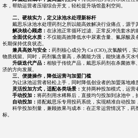
本，帮助运营者压缩综合开支，轻松提升场馆盈利空间。
二、硬核实力，定义泳池水处理新标杆
戴思乐泳池水处理药剂之所以能高效解决行业痛点，源于其
解决核心顾虑：
在泳池正常循环过滤、正常反冲洗套水的
全面优化水质：
不仅能高效降低水中尿素含量、氟尿酸及各
长期保持优良状态。
兼具高效与安全：
药剂核心成分为 Ca (ClO)₂次氯酸
物质残留。同时，药剂氯含量高，杀菌能力强，能快速杀灭水中
升级迭代产品：
相较于传统产品，戴思乐药剂在杀菌效率
济的方向发展。
三、便捷操作，降低运营与加盟门槛
为让泳池运营者轻松上手，同时降低创业者的加盟落地难度
灵活投加方式，适配各类场景：
支持两种投加模式，运营
手动投加：
将药剂用水稀释后，直接均匀投加到泳池中，
自动投加：
搭配戴思乐专用投药系统，实现精准自动投加
科学投加剂量，兼顾效果与成本：在正常运营情况下，药剂投加量
标。