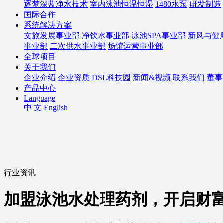
逐梦深蓝净水技术
室内泳池恒温恒湿
1480水泵
研发制造
国际合作
系统解决方案
文旅发展事业部
净饮水事业部
泳池SPA事业部
新风与健
事业部
二次供水事业部
场馆运营事业部
全球项目
关于我们
企业介绍
企业资质
DSL科技园
新闻&视频
联系我们
董事
产品中心
Language
中 文
English
行业资讯
加盟泳池水处理药剂，开启财