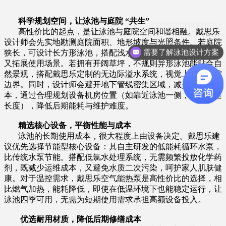
科学规划空间，让泳池与庭院 “共生”​
高性价比的起点，是让泳池与庭院空间和谐相融。戴思乐
设计师会先实地勘测庭院面积、地形坡度与光照条件。若庭院
需要了解泳池设计方案
狭长，可设计长方形泳池，搭配浅水区休闲平台，既节省空间
又拓展使用场景。若拥有开阔草坪，不规则异形泳池能贴合自
然景观，搭配戴思乐定制的无边际溢水系统，视觉上延伸庭院
边界。同时，设计师会避开地下管线密集区域，减少开挖成
本，通过合理规划设备机房位置（如靠近泳池一侧，缩短管道
长度），降低后期能耗与维护难度。​
精选核心设备，平衡性能与成本​
泳池的长期使用成本，很大程度上由设备决定。戴思乐建
议优先选择节能型核心设备：其自主研发的低能耗循环水泵，
比传统水泵节能。搭配低氯水处理系统，无需频繁投放化学药
剂，既减少运维成本，又避免水质二次污染，呵护家人肌肤健
康。对于温控需求，戴思乐空气能热泵是高性价比的选择，相
比燃气加热，能耗降低，即使在低温环境下也能稳定运行，让
泳池四季可用，无需为短期使用需求承担高额设备投入。​
优选耐用材质，降低后期修缮成本