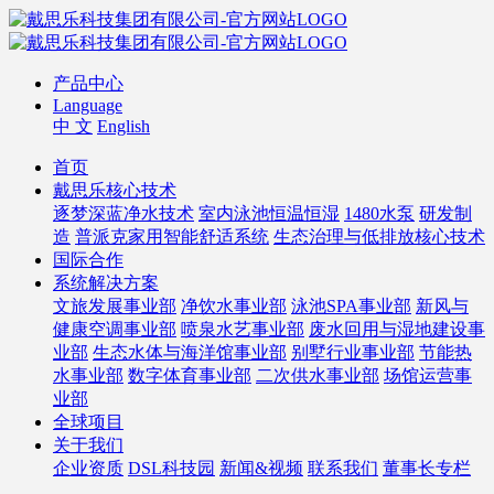
产品中心
Language
中 文
English
首页
戴思乐核心技术
逐梦深蓝净水技术
室内泳池恒温恒湿
1480水泵
研发制
造
普派克家用智能舒适系统
生态治理与低排放核心技术
国际合作
系统解决方案
文旅发展事业部
净饮水事业部
泳池SPA事业部
新风与
健康空调事业部
喷泉水艺事业部
废水回用与湿地建设事
业部
生态水体与海洋馆事业部
别墅行业事业部
节能热
水事业部
数字体育事业部
二次供水事业部
场馆运营事
业部
全球项目
关于我们
企业资质
DSL科技园
新闻&视频
联系我们
董事长专栏