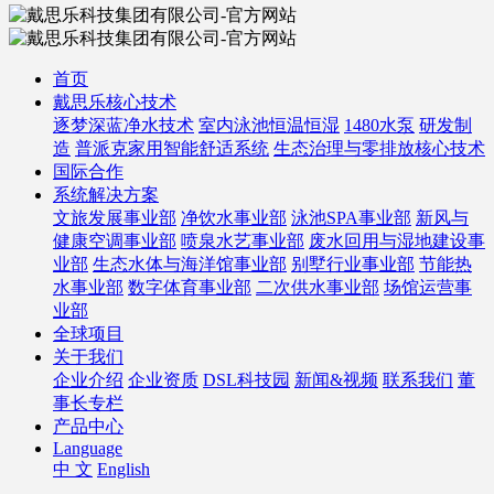
首页
戴思乐核心技术
逐梦深蓝净水技术
室内泳池恒温恒湿
1480水泵
研发制
造
普派克家用智能舒适系统
生态治理与零排放核心技术
国际合作
系统解决方案
文旅发展事业部
净饮水事业部
泳池SPA事业部
新风与
健康空调事业部
喷泉水艺事业部
废水回用与湿地建设事
业部
生态水体与海洋馆事业部
别墅行业事业部
节能热
水事业部
数字体育事业部
二次供水事业部
场馆运营事
业部
全球项目
关于我们
企业介绍
企业资质
DSL科技园
新闻&视频
联系我们
董
事长专栏
产品中心
Language
中 文
English