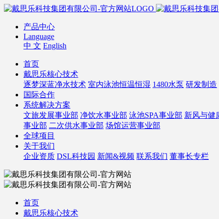
产品中心
Language
中 文
English
首页
戴思乐核心技术
逐梦深蓝净水技术
室内泳池恒温恒湿
1480水泵
研发制造
国际合作
系统解决方案
文旅发展事业部
净饮水事业部
泳池SPA事业部
新风与健
事业部
二次供水事业部
场馆运营事业部
全球项目
关于我们
企业资质
DSL科技园
新闻&视频
联系我们
董事长专栏
首页
戴思乐核心技术