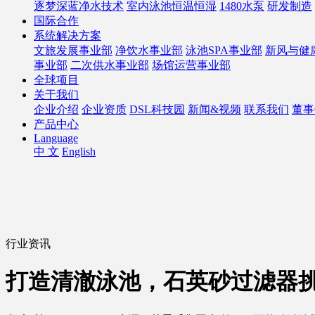
逐梦深蓝净水技术
室内泳池恒温恒湿
1480水泵
研发制造
国际合作
系统解决方案
文旅发展事业部
净饮水事业部
泳池SPA事业部
新风与健
事业部
二次供水事业部
场馆运营事业部
全球项目
关于我们
企业介绍
企业资质
DSL科技园
新闻&视频
联系我们
董事
产品中心
Language
中 文
English
行业资讯
打造清澈泳池，石英砂过滤器