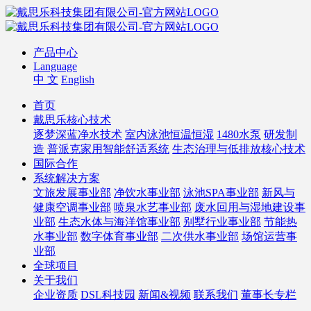
产品中心
Language
中 文
English
首页
戴思乐核心技术
逐梦深蓝净水技术
室内泳池恒温恒湿
1480水泵
研发制
造
普派克家用智能舒适系统
生态治理与低排放核心技术
国际合作
系统解决方案
文旅发展事业部
净饮水事业部
泳池SPA事业部
新风与
健康空调事业部
喷泉水艺事业部
废水回用与湿地建设事
业部
生态水体与海洋馆事业部
别墅行业事业部
节能热
水事业部
数字体育事业部
二次供水事业部
场馆运营事
业部
全球项目
关于我们
企业资质
DSL科技园
新闻&视频
联系我们
董事长专栏