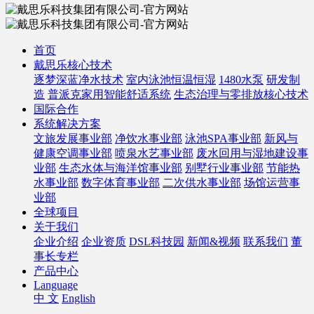
首页
戴思乐核心技术
逐梦深蓝净水技术
室内泳池恒温恒湿
1480水泵
研发制
造
普派克家用智能舒适系统
生态治理与零排放核心技术
国际合作
系统解决方案
文旅发展事业部
净饮水事业部
泳池SPA事业部
新风与
健康空调事业部
喷泉水艺事业部
废水回用与湿地建设事
业部
生态水体与海洋馆事业部
别墅行业事业部
节能热
水事业部
数字体育事业部
二次供水事业部
场馆运营事
业部
全球项目
关于我们
企业介绍
企业资质
DSL科技园
新闻&视频
联系我们
董
事长专栏
产品中心
Language
中 文
English