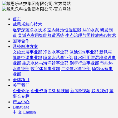
首页
戴思乐核心技术
逐梦深蓝净水技术
室内泳池恒温恒湿
1480水泵
研发制
造
普派克家用智能舒适系统
生态治理与零排放核心技术
国际合作
系统解决方案
文旅发展事业部
净饮水事业部
泳池SPA事业部
新风与
健康空调事业部
喷泉水艺事业部
废水回用与湿地建设事
业部
生态水体与海洋馆事业部
别墅行业事业部
节能热
水事业部
数字体育事业部
二次供水事业部
场馆运营事
业部
全球项目
关于我们
企业介绍
企业资质
DSL科技园
新闻&视频
联系我们
董
事长专栏
产品中心
Language
中 文
English