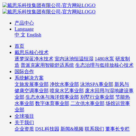
产品中心
Language
中 文
English
首页
戴思乐核心技术
逐梦深蓝净水技术
室内泳池恒温恒湿
1480水泵
研发制
造
普派克家用智能舒适系统
生态治理与低排放核心技术
国际合作
系统解决方案
文旅发展事业部
净饮水事业部
泳池SPA事业部
新风与
健康空调事业部
喷泉水艺事业部
废水回用与湿地建设事
业部
生态水体与海洋馆事业部
别墅行业事业部
节能热
水事业部
数字体育事业部
二次供水事业部
场馆运营事
业部
全球项目
关于我们
企业资质
DSL科技园
新闻&视频
联系我们
董事长专栏