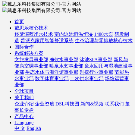
首页
戴思乐核心技术
逐梦深蓝净水技术
室内泳池恒温恒湿
1480水泵
研发制
造
普派克家用智能舒适系统
生态治理与零排放核心技术
国际合作
系统解决方案
文旅发展事业部
净饮水事业部
泳池SPA事业部
新风与
健康空调事业部
喷泉水艺事业部
废水回用与湿地建设事
业部
生态水体与海洋馆事业部
别墅行业事业部
节能热
水事业部
数字体育事业部
二次供水事业部
场馆运营事
业部
全球项目
关于我们
企业介绍
企业资质
DSL科技园
新闻&视频
联系我们
董
事长专栏
产品中心
Language
中 文
English