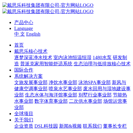
产品中心
Language
中 文
English
首页
戴思乐核心技术
逐梦深蓝净水技术
室内泳池恒温恒湿
1480水泵
研发制
造
普派克家用智能舒适系统
生态治理与低排放核心技术
国际合作
系统解决方案
文旅发展事业部
净饮水事业部
泳池SPA事业部
新风与
健康空调事业部
喷泉水艺事业部
废水回用与湿地建设事
业部
生态水体与海洋馆事业部
别墅行业事业部
节能热
水事业部
数字体育事业部
二次供水事业部
场馆运营事
业部
全球项目
关于我们
企业资质
DSL科技园
新闻&视频
联系我们
董事长专栏