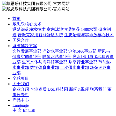
首页
戴思乐核心技术
逐梦深蓝净水技术
室内泳池恒温恒湿
1480水泵
研发制
造
普派克家用智能舒适系统
生态治理与零排放核心技术
国际合作
系统解决方案
文旅发展事业部
净饮水事业部
泳池SPA事业部
新风与
健康空调事业部
喷泉水艺事业部
废水回用与湿地建设事
业部
生态水体与海洋馆事业部
别墅行业事业部
节能热
水事业部
数字体育事业部
二次供水事业部
场馆运营事
业部
全球项目
关于我们
企业介绍
企业资质
DSL科技园
新闻&视频
联系我们
董
事长专栏
产品中心
Language
中 文
English