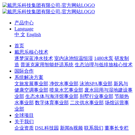
产品中心
Language
中 文
English
首页
戴思乐核心技术
逐梦深蓝净水技术
室内泳池恒温恒湿
1480水泵
研发制
造
普派克家用智能舒适系统
生态治理与低排放核心技术
国际合作
系统解决方案
文旅发展事业部
净饮水事业部
泳池SPA事业部
新风与
健康空调事业部
喷泉水艺事业部
废水回用与湿地建设事
业部
生态水体与海洋馆事业部
别墅行业事业部
节能热
水事业部
数字体育事业部
二次供水事业部
场馆运营事
业部
全球项目
关于我们
企业资质
DSL科技园
新闻&视频
联系我们
董事长专栏