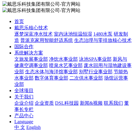
首页
戴思乐核心技术
逐梦深蓝净水技术
室内泳池恒温恒湿
1480水泵
研发制
造
普派克家用智能舒适系统
生态治理与零排放核心技术
国际合作
系统解决方案
文旅发展事业部
净饮水事业部
泳池SPA事业部
新风与
健康空调事业部
喷泉水艺事业部
废水回用与湿地建设事
业部
生态水体与海洋馆事业部
别墅行业事业部
节能热
水事业部
数字体育事业部
二次供水事业部
场馆运营事
业部
全球项目
关于我们
企业介绍
企业资质
DSL科技园
新闻&视频
联系我们
董
事长专栏
产品中心
Language
中 文
English