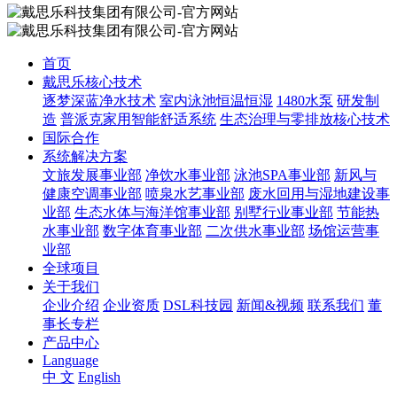
首页
戴思乐核心技术
逐梦深蓝净水技术
室内泳池恒温恒湿
1480水泵
研发制
造
普派克家用智能舒适系统
生态治理与零排放核心技术
国际合作
系统解决方案
文旅发展事业部
净饮水事业部
泳池SPA事业部
新风与
健康空调事业部
喷泉水艺事业部
废水回用与湿地建设事
业部
生态水体与海洋馆事业部
别墅行业事业部
节能热
水事业部
数字体育事业部
二次供水事业部
场馆运营事
业部
全球项目
关于我们
企业介绍
企业资质
DSL科技园
新闻&视频
联系我们
董
事长专栏
产品中心
Language
中 文
English