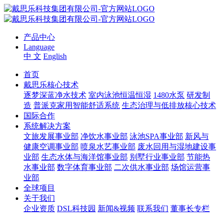
产品中心
Language
中 文
English
首页
戴思乐核心技术
逐梦深蓝净水技术
室内泳池恒温恒湿
1480水泵
研发制
造
普派克家用智能舒适系统
生态治理与低排放核心技术
国际合作
系统解决方案
文旅发展事业部
净饮水事业部
泳池SPA事业部
新风与
健康空调事业部
喷泉水艺事业部
废水回用与湿地建设事
业部
生态水体与海洋馆事业部
别墅行业事业部
节能热
水事业部
数字体育事业部
二次供水事业部
场馆运营事
业部
全球项目
关于我们
企业资质
DSL科技园
新闻&视频
联系我们
董事长专栏